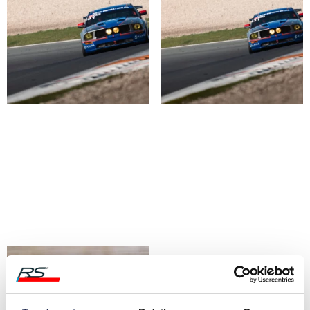
MEERIJDEN IN EEN
MEERIJDEN OP
MUSTANG
NORDSCHLEIFE IN EEN
MUSTANG
€
199,00
€
360,00
Book Now
Book Now