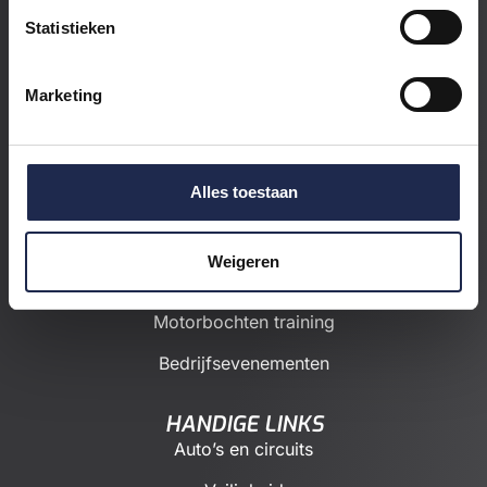
Bereikbaar van ma t/m vrij:
09:00 tot 18:00
Statistieken
KvK: 97663638
Marketing
BTW:
NL868167253B01
POPULAIRE BELEVINGEN
Alles toestaan
Onze exclusives
Meerijden in een Mustang
Weigeren
Leren Driften Deel 1
Motorbochten training
Bedrijfsevenementen
HANDIGE LINKS
Auto’s en circuits