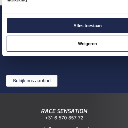
JEUKEN JE VINGERS
Alles toestaan
AL?
Duik in de wereld van race-ervaringen en
Weigeren
ontdek welke beleving bij jou past.
Bekijk ons aanbod
RACE SENSATION
+31 6 570 857 72