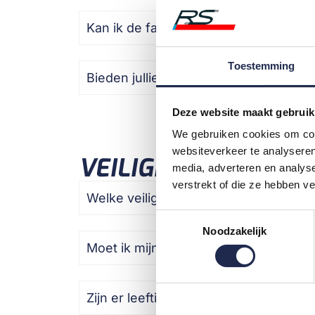
Kan ik de faciliteiten bezoeken zonde
Toestemming
Bieden jullie cadeaubonnen aan?
Deze website maakt gebruik
We gebruiken cookies om cont
websiteverkeer te analyseren
VEILIGHEID EN UITR
media, adverteren en analys
verstrekt of die ze hebben v
Welke veiligheidsmaatregelen nemen j
Toestemmingsselectie
Noodzakelijk
Moet ik mijn eigen race-uitrusting 
Zijn er leeftijds- of gezondheidbeper