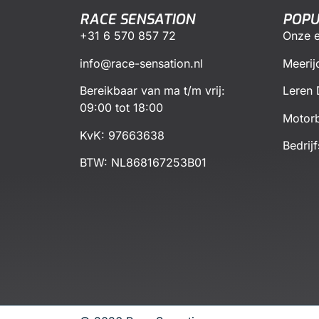
RACE SENSATION
POPU
+31 6 570 857 72
Onze e
info@race-sensation.nl
Meerij
Bereikbaar van ma t/m vrij:
Leren 
09:00 tot 18:00
Motorb
KvK: 97663638
Bedrij
BTW:
NL868167253B01