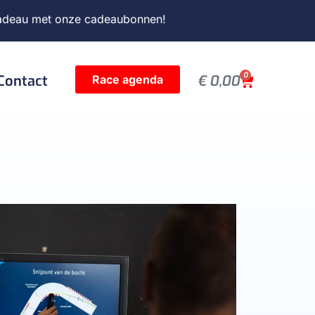
adeau met onze
cadeaubonnen
!
0
Contact
€
0,00
Race agenda