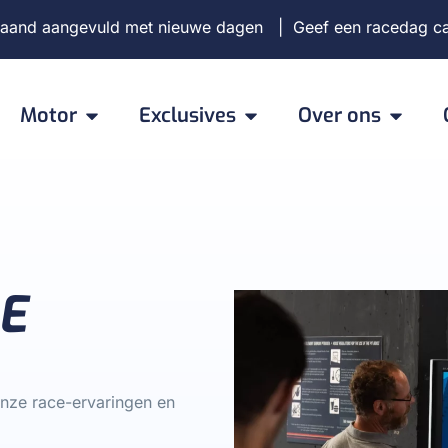
aand aangevuld met nieuwe dagen | Geef een racedag c
Motor
Exclusives
Over ons
E
onze race-ervaringen en