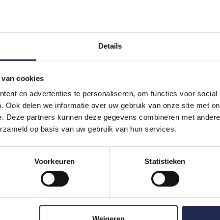
r te racen?
Kan ik mijn boeking ann
Details
Zijn groepsboekingen m
 van cookies
ent en advertenties te personaliseren, om functies voor social
. Ook delen we informatie over uw gebruik van onze site met on
USTING
RACE-ERVAR
e. Deze partners kunnen deze gegevens combineren met andere i
erzameld op basis van uw gebruik van hun services.
ullie?
Kan ik als beginner me
Voorkeuren
Statistieken
meenemen?
Welke soorten raceauto
kingen?
Is er een mogelijkheid 
Weigeren