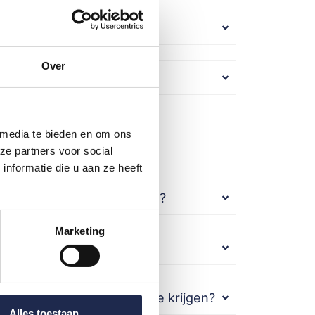
uleren of wijzigen?
Over
ogelijk?
 media te bieden en om ons
ze partners voor social
INGEN
nformatie die u aan ze heeft
edoen aan race-ervaringen?
Marketing
's kan ik besturen?
om één-op-één instructie te krijgen?
Alles toestaan