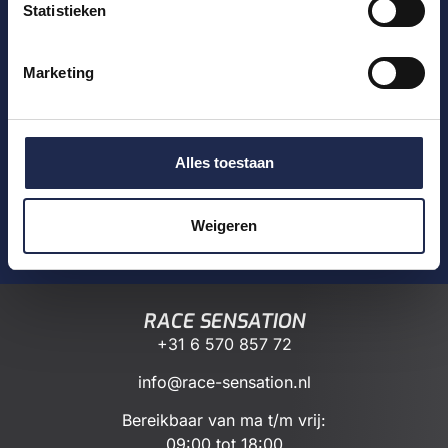
Statistieken
JEUKEN JE VINGERS
AL?
Marketing
Duik in de wereld van race-ervaringen en
ontdek welke beleving bij jou past.
Alles toestaan
Weigeren
Bekijk ons aanbod
RACE SENSATION
+31 6 570 857 72
info@race-sensation.nl
Bereikbaar van ma t/m vrij:
09:00 tot 18:00