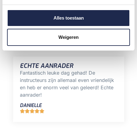
Uitdagend circuit
Alles toestaan
DEZE COUREURS GINGEN JE VOOR
Weigeren
ECHTE AANRADER
Fantastisch leuke dag gehad! De
instructeurs zijn allemaal even vriendelijk
en heb er enorm veel van geleerd! Echte
aanrader!
DANIELLE