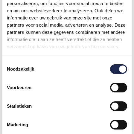
personaliseren, om functies voor social media te bieden
en om ons websiteverkeer te analyseren. Ook delen we
informatie over uw gebruik van onze site met onze
partners voor social media, adverteren en analyse. Deze
partners kunnen deze gegevens combineren met andere
informatie die u aan ze heeft verstrekt of die ze hebben
verzameld op basis van uw gebruik van hun services.
Toestemmingsselectie
Noodzakelijk
PROFESSIONELE RACE-
Voorkeuren
ERVARING
Ervaar de sensatie van snelheid en kracht als je
Statistieken
meerijdt met een ervaren racecoureur in de
Mustang, die haar grenzen opzoekt en zo jouw
adrenaline naar nieuwe hoogtes brengt.
Marketing
Rijd mee met de besten