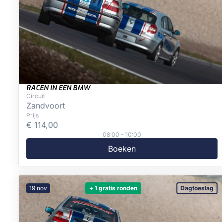
RACEN IN EEN BMW
Circuit
Zandvoort
Prijs
€
114,00
08:00 - 10:00
Boeken
19 nov
+ 1 gratis ronden
Dagtoeslag