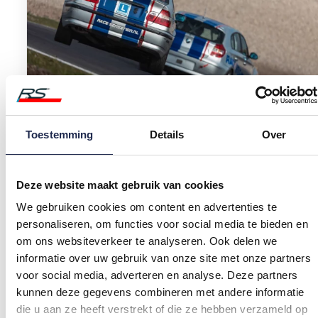
RACEN IN EEN BMW
Toestemming
Details
Over
Circuit
Zandvoort
Prijs
Deze website maakt gebruik van cookies
€
149,00
12:00 - 14:00
We gebruiken cookies om content en advertenties te
Boeken
personaliseren, om functies voor social media te bieden en
om ons websiteverkeer te analyseren. Ook delen we
informatie over uw gebruik van onze site met onze partners
voor social media, adverteren en analyse. Deze partners
25 nov
Dagtoeslag
kunnen deze gegevens combineren met andere informatie
die u aan ze heeft verstrekt of die ze hebben verzameld op