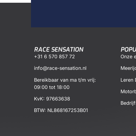
RACE SENSATION
POPU
+31 6 570 857 72
Onze e
info@race-sensation.nl
Meerij
Bereikbaar van ma t/m vrij:
Leren 
09:00 tot 18:00
Motorb
KvK: 97663638
Bedrij
BTW:
NL868167253B01