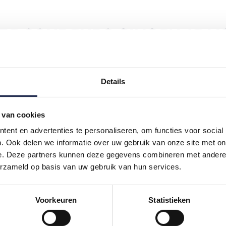
ZE COUREURS GINGEN JE V
GEWELDIGE ERVARING
DE
Details
DO
d!
Camil was mijn instructeur, gaf
Het 
l
hele goede uitleg en onder het
die 
 van cookies
racen gaf hij goede tips
Voo
hte
waardoor de rondes steeds
ent en advertenties te personaliseren, om functies voor social
boch
beter werden. Geweldige
. Ook delen we informatie over uw gebruik van onze site met on
door
ervaring om nooit te vergeten
e. Deze partners kunnen deze gegevens combineren met andere i
en zeer zeker voor herhaling
erzameld op basis van uw gebruik van hun services.
MIC
vatbaar. Mannen bedankt voor
deze fijne dag!
Voorkeuren
Statistieken
RICHARD