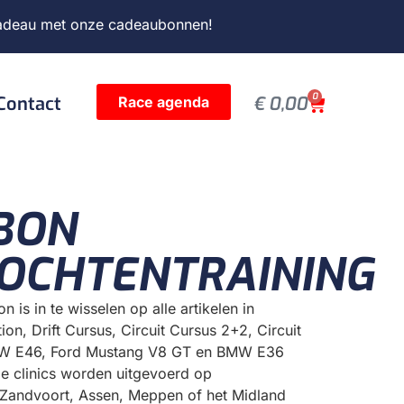
adeau met onze
cadeaubonnen
!
0
Contact
€
0,00
Race agenda
BON
OCHTENTRAINING
is in te wisselen op alle artikelen in
ion, Drift Cursus, Circuit Cursus 2+2, Circuit
BMW E46, Ford Mustang V8 GT en BMW E36
e clinics worden uitgevoerd op
s: Zandvoort, Assen, Meppen of het Midland